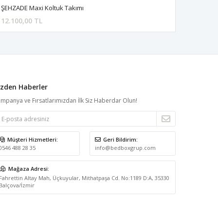
ŞEHZADE Maxi Koltuk Takımı
12.100,00 TL
izden Haberler
mpanya ve Fırsatlarımızdan İlk Siz Haberdar Olun!
Müşteri Hizmetleri:
Geri Bildirim:
0546 488 28 35
info@bedboxgrup.com
Mağaza Adresi:
Fahrettin Altay Mah, Üçkuyular, Mithatpaşa Cd. No:1189 D:A, 35330
Balçova/İzmir