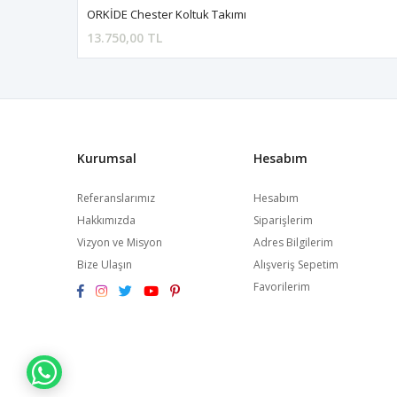
ORKİDE Chester Koltuk Takımı
13.750,00 TL
Kurumsal
Hesabım
Referanslarımız
Hesabım
Hakkımızda
Siparişlerim
Vizyon ve Misyon
Adres Bilgilerim
Bize Ulaşın
Alışveriş Sepetim
Favorilerim
WHATSAPP İLE BİLGİ AL