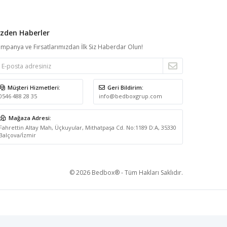
izden Haberler
mpanya ve Fırsatlarımızdan İlk Siz Haberdar Olun!
Müşteri Hizmetleri:
Geri Bildirim:
0546 488 28 35
info@bedboxgrup.com
Mağaza Adresi:
Fahrettin Altay Mah, Üçkuyular, Mithatpaşa Cd. No:1189 D:A, 35330
Balçova/İzmir
© 2026 Bedbox® - Tüm Hakları Saklıdır.