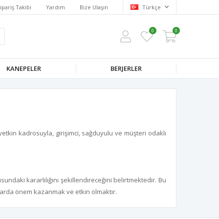
ipariş Takibi
Yardım
Bize Ulaşın
Türkçe
0
0
KANEPELER
BERJERLER
yetkin kadrosuyla, girişimci, sağduyulu ve müşteri odaklı
undaki kararlılığını şekillendireceğini belirtmektedir. Bu
arlarda önem kazanmak ve etkin olmaktır.