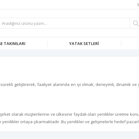
S
E TAKIMLARI
YATAK SETLERI
ürekli geliştirerek, faaliyet alanında en iyi olmak; deneyimli, dinamik ve 
irket olarak müşterilerine ve ülkesine faydalı olan yenilikler üretme konus
n yenilikler ortaya çıkarmaktadır. Bu yenilikler ve gelişmelerle hedef paz