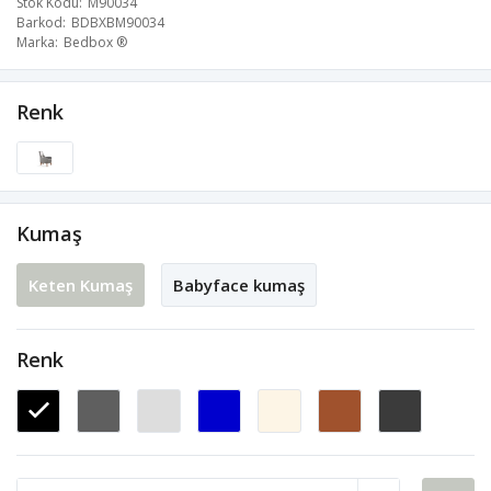
Stok Kodu
M90034
Barkod
BDBXBM90034
Marka
Bedbox ®
Renk
Kumaş
Keten Kumaş
Babyface kumaş
Renk